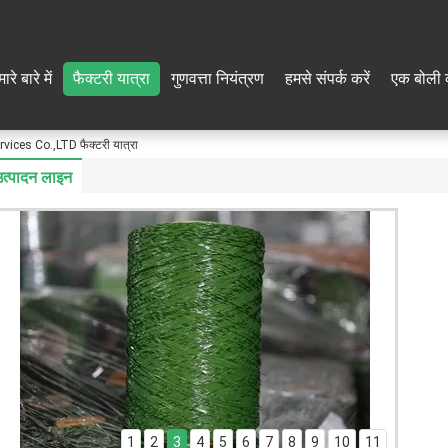
ारे बारे में
फैक्टरी यात्रा
गुणवत्ता नियंत्रण
हमसे संपर्क करें
एक बोली 
ces Co.,LTD फैक्टरी यात्रा
उत्पादन लाइन
1
2
3
4
5
6
7
8
9
10
11