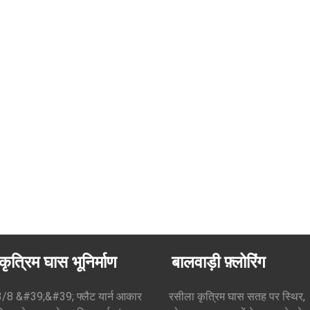
कृत्रिम घास भूनिर्माण
बालवाड़ी फ़्लोरिंग
3/8 &#39;&#39; फ्लैट यार्न आकार
रसीला कृत्रिम घास सतह पर स्थिर,